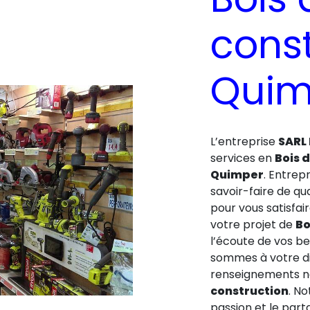
const
Quim
L’entreprise
SARL
services en
Bois 
Quimper
. Entrep
savoir-faire de qu
pour vous satisfa
votre projet de
Bo
l’écoute de vos be
sommes à votre di
renseignements né
construction
. N
passion et le par