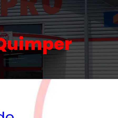
 Quimper
de