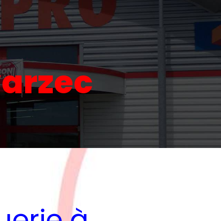
varzec
uerie à