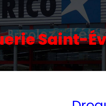
erie Saint-É
Drog