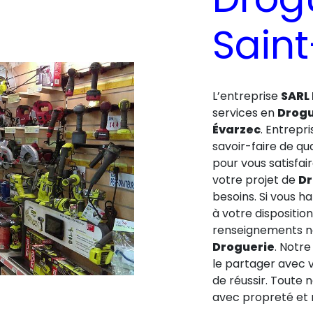
Sain
L’entreprise
SARL
services en
Drogu
Évarzec
. Entrepr
savoir-faire de qu
pour vous satisfa
votre projet de
Dr
besoins. Si vous h
à votre dispositio
renseignements né
Droguerie
. Notre
le partager avec 
de réussir. Toute n
avec propreté et r