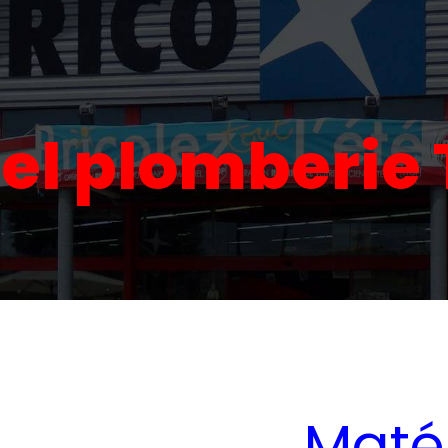
el plomberie
Matér