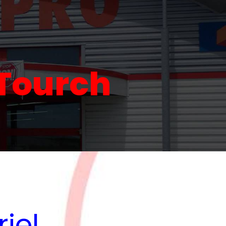
 Tourch
iel