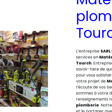
plom
Tour
L’entreprise
SARL
services en
Matér
Tourch
. Entrepri
savoir-faire de qu
pour vous satisfa
votre projet de
Ma
l’écoute de vos be
sommes à votre di
renseignements né
plomberie
. Notr
et le partager av